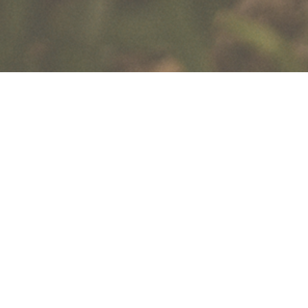
Projetos de lei aprovados
LEI MUNICIPAL Nº 10.628 de 2019
- Institui e define
como Zona Livre de Agrotóxicos a produção agrícola,
pecuária, extrativista e as práticas de manejo dos
recursos naturais no município de Florianópolis.
PEL/00089/2018
- Altera o Art. 133 da Lei Orgânica do
Município de Florianópolis para incorporar Titularidade de
Direito para a Natureza, em consonância com a