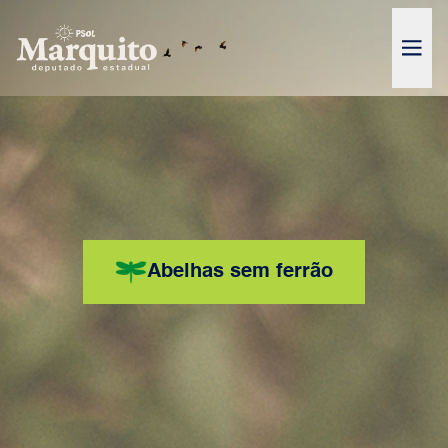
Pular para o conteúdo
Abrir
Abelhas sem ferrão