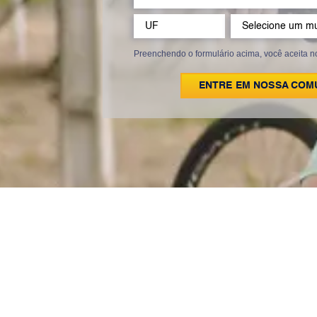
Preenchendo o formulário acima, você aceita 
ENTRE EM NOSSA COM