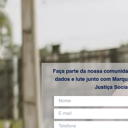
Faça parte da nossa comunida
dados e lute junto com Marqui
Justiça Socia