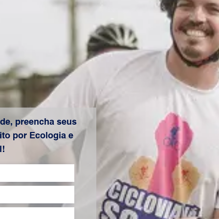
de, preencha seus
to por Ecologia e
l!