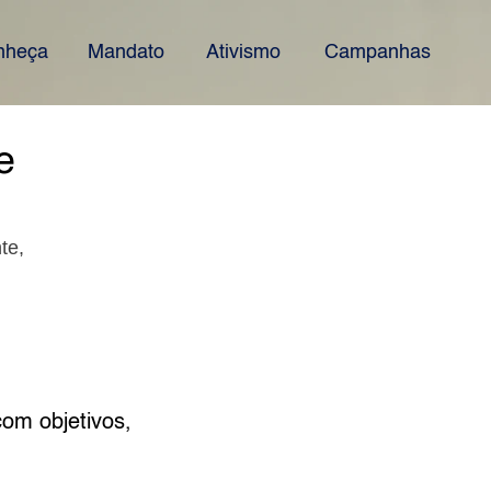
nheça
Mandato
Ativismo
Campanhas
e
te,
com objetivos,